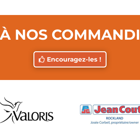
 À NOS COMMANDI
Encouragez-les !