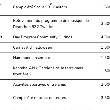
e
e
Camp d’été Scout 58
Castors
1 60
Relèvement du programme de musique de
3 50
l’escadron 832 Twillick
ct
Day Program Community Outings
4 30
Carnaval d’Halloween
1 50
Hammond ensemble
1 50
Kantaha-Aki « Gardiens de la terre sans
1 50
frontière »
l
Activités sportives entre amis
2 50
Camp d’été et achat de tentes
3 50